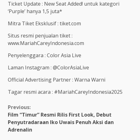
Ticket Update : New Seat Added! untuk kategori
‘Purple’ hanya 1,5 juta*
Mitra Tiket Eksklusif : tiket.com
Situs resmi penjualan tiket :
www.MariahCareyIndonesia.com
Penyelenggara : Color Asia Live
Laman Instagram : @ColorAsiaLive
Official Advertising Partner : Warna Warni
Tagar resmi acara : #MariahCareyIndonesia2025
Continue
Previous:
Film “Timur” Resmi Rilis First Look, Debut
Reading
Penyutradaraan Iko Uwais Penuh Aksi dan
Adrenalin