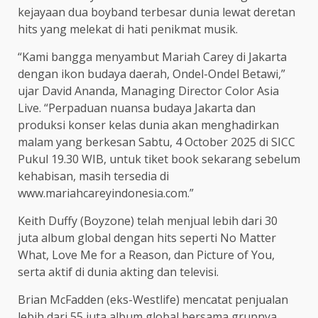
kejayaan dua boyband terbesar dunia lewat deretan
hits yang melekat di hati penikmat musik.
“Kami bangga menyambut Mariah Carey di Jakarta
dengan ikon budaya daerah, Ondel-Ondel Betawi,”
ujar David Ananda, Managing Director Color Asia
Live. “Perpaduan nuansa budaya Jakarta dan
produksi konser kelas dunia akan menghadirkan
malam yang berkesan Sabtu, 4 October 2025 di SICC
Pukul 19.30 WIB, untuk tiket book sekarang sebelum
kehabisan, masih tersedia di
www.mariahcareyindonesia.com.”
Keith Duffy (Boyzone) telah menjual lebih dari 30
juta album global dengan hits seperti No Matter
What, Love Me for a Reason, dan Picture of You,
serta aktif di dunia akting dan televisi.
Brian McFadden (eks-Westlife) mencatat penjualan
lebih dari 55 juta album global bersama grupnya,