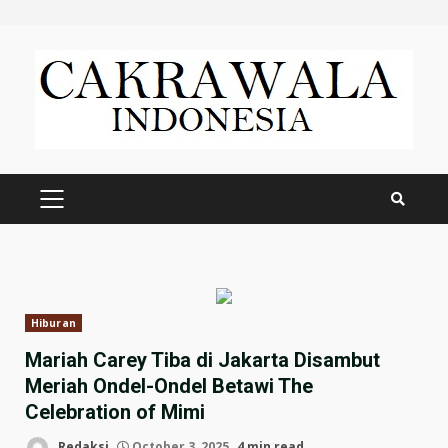
Skip
to
content
PRIMARY
MENU
Hiburan
Mariah Carey Tiba di Jakarta Disambut
Meriah Ondel-Ondel Betawi The
Celebration of Mimi
Redaksi
October 3, 2025
4 min read