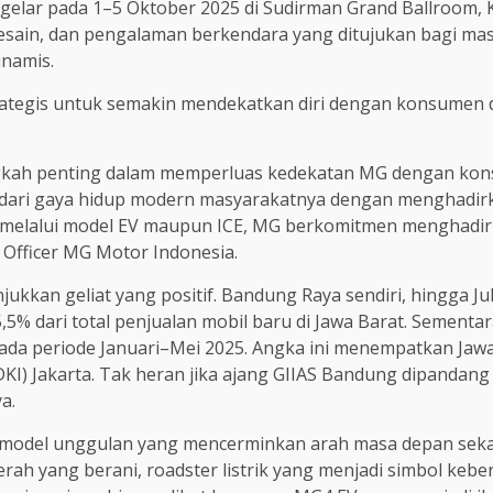
digelar pada 1–5 Oktober 2025 di Sudirman Grand Ballroom
desain, dan pengalaman berkendara yang ditujukan bagi ma
inamis.
rategis untuk semakin mendekatkan diri dengan konsumen d
angkah penting dalam memperluas kedekatan MG dengan ko
n dari gaya hidup modern masyarakatnya dengan menghadirkan
k melalui model EV maupun ICE, MG berkomitmen menghadirk
e Officer MG Motor Indonesia.
ukkan geliat yang positif. Bandung Raya sendiri, hingga Jul
,5% dari total penjualan mobil baru di Jawa Barat. Sementar
pada periode Januari–Mei 2025. Angka ini menempatkan Jawa
KI) Jakarta. Tak heran jika ajang GIIAS Bandung dipandan
a.
del unggulan yang mencerminkan arah masa depan sekalig
ah yang berani, roadster listrik yang menjadi simbol kebe