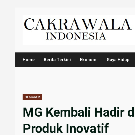
Skip
to
content
Home
Berita Terkini
Ekonomi
Gaya Hidup
Otomotif
MG Kembali Hadir d
Produk Inovatif