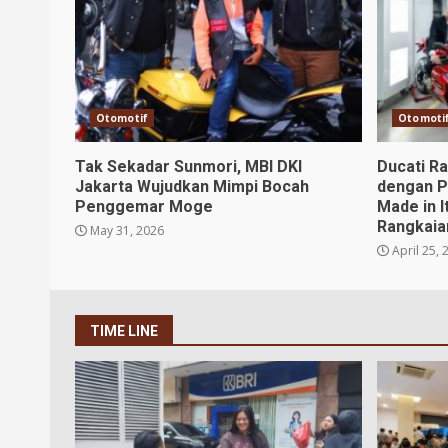
Otomotif
Otomoti
Tak Sekadar Sunmori, MBI DKI
Ducati R
Jakarta Wujudkan Mimpi Bocah
dengan P
Penggemar Moge
Made in I
Rangkaia
May 31, 2026
April 25, 
TIME LINE