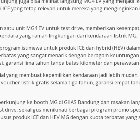
unjung juga bisa melihat langsung MG4 EV yang menjadi iko
i ICE yang tetap relevan untuk mereka yang menginginkan 
an satu unit MG4 EV untuk test drive, memberikan kesemp
rkendara yang ramah lingkungan dari kendaraan listrik MG.
 program istimewa untuk produk ICE dan hybrid (HEV) dala
rbatas yang sangat menarik dengan beragam keuntungan h
nsi, garansi lima tahun tanpa batas kilometer dan perawatan
 yang membuat kepemilikan kendaraan jadi lebih mudah. Un
 voucher listrik gratis selama tiga tahun, garansi empat tah
rkunjung ke booth MG di GIIAS Bandung dan rasakan lang
t drive, sekaligus menikmati berbagai program promo spes
husus produk ICE dan HEV MG dengan kuota terbatas yang