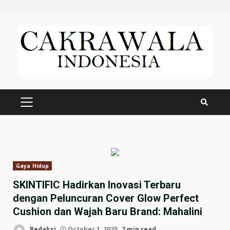
Skip
to
content
PRIMARY
MENU
Gaya Hidup
SKINTIFIC Hadirkan Inovasi Terbaru
dengan Peluncuran Cover Glow Perfect
Cushion dan Wajah Baru Brand: Mahalini
Redaksi
October 1, 2025
2 min read