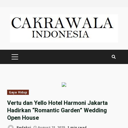
Skip
to
content
PRIMARY
MENU
Gaya Hidup
Vertu dan Yello Hotel Harmoni Jakarta
Hadirkan “Romantic Garden” Wedding
Open House
Redaksi
August 21, 2025
1 min read