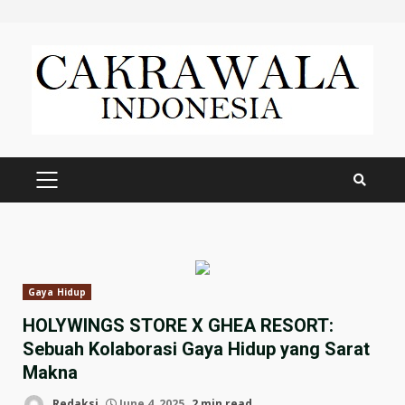
Skip
to
content
PRIMARY
MENU
Gaya Hidup
HOLYWINGS STORE X GHEA RESORT:
Sebuah Kolaborasi Gaya Hidup yang Sarat
Makna
Redaksi
June 4, 2025
2 min read