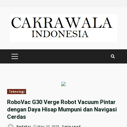
Skip
to
content
PRIMARY
MENU
Teknologi
RoboVac G30 Verge Robot Vacuum Pintar
dengan Daya Hisap Mumpuni dan Navigasi
Cerdas
Redaksi
May 23, 2025
3 min read