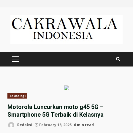
Skip
to
content
PRIMARY
MENU
Teknologi
Motorola Luncurkan moto g45 5G –
Smartphone 5G Terbaik di Kelasnya
Redaksi
February 18, 2025
6 min read