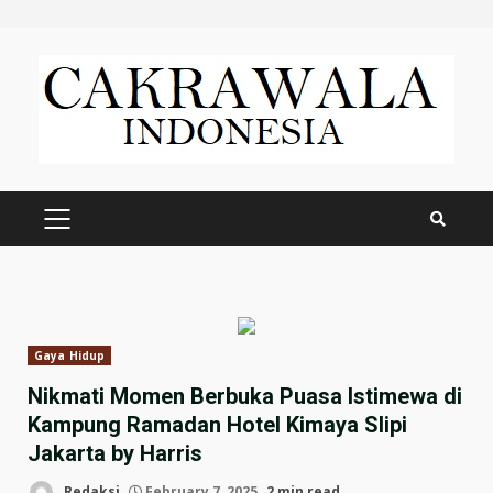
Skip
to
content
PRIMARY
MENU
Gaya Hidup
Nikmati Momen Berbuka Puasa Istimewa di
Kampung Ramadan Hotel Kimaya Slipi
Jakarta by Harris
Redaksi
February 7, 2025
2 min read