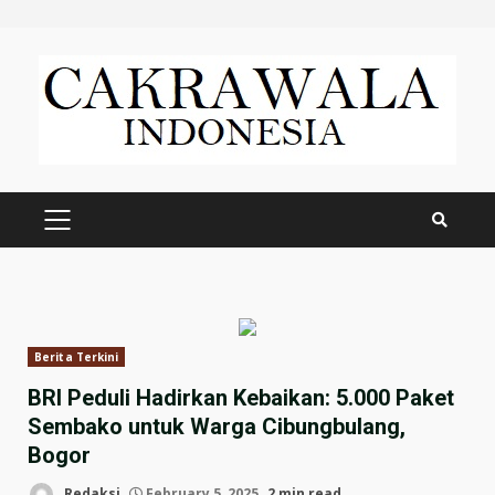
Skip
to
content
PRIMARY
MENU
Berita Terkini
BRI Peduli Hadirkan Kebaikan: 5.000 Paket
Sembako untuk Warga Cibungbulang,
Bogor
Redaksi
February 5, 2025
2 min read