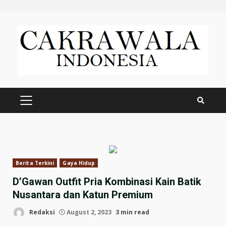
Skip
to
content
PRIMARY
MENU
Berita Terkini
Gaya Hidup
D’Gawan Outfit Pria Kombinasi Kain Batik
Nusantara dan Katun Premium
Redaksi
August 2, 2023
3 min read